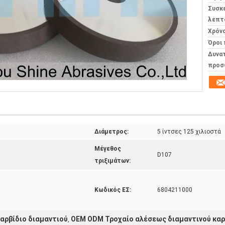
Συσκ
λεπτ
Χρόν
Όροι
Δυνα
προσ
Διάμετρος:
5 ίντσες 125 χιλιοστά
Μέγεθος
D107
τριξιμάτων:
Κωδικός ΕΣ:
6804211000
καρβίδιο διαμαντιού
OEM ODM Τροχαίο αλέσεως διαμαντινού καρ
,