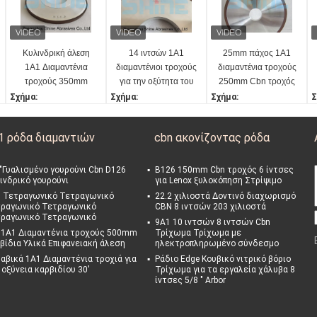
Κυλινδρική άλεση
14 ιντσών 1A1
25mm πάχος 1A1
1A1 Διαμαντένια
διαμαντένιοι τροχούς
διαμαντένια τροχούς
τροχούς 350mm
για την οξύτητα του
250mm Cbn τροχός
καρβιδίου του
οξύνειας
Σχήμα:
Σχήμα:
Σχήμα:
Σ
τανγκστίνου
1A1 κατ' ευθείαν
1A1 κατ' ευθείαν
1A1 κατ' ευθείαν
1
Διάμετρος:
Διάμετρος:
Διάμετρος:
Δ
1 ρόδα διαμαντιών
cbn ακονίζοντας ρόδα
350 χιλιοστά
14»
250MM
2
Τύπος ομολόγου:
Τύπος ομολόγου:
Τύπος ομολόγου:
Τ
Ζύχα
Ζύχα
Ζύχα
Ζ
 "Γυαλισμένο γουρούνι Cbn D126
B126 150mm Cbn τροχός 6 ίντσες
ινδρικό γουρούνι
για Lenox ξυλοκόπηση Στρίψιμο
Μέγεθος τριξιμάτων:
Μέγεθος τριξιμάτων:
Μέγεθος τριξιμάτων:
Μ
 Τετραγωνικό Τετραγωνικό
D126
CBN100#
22.2 χιλιοστά Δοντινό διαχωρισμό
D126
D
ραγωνικό Τετραγωνικό
CBN 8 ιντσών 203 χιλιοστά
ραγωνικό Τετραγωνικό
9Α1 10 ιντσών 8 ιντσών Cbn
 1A1 Διαμαντένια τροχούς 500mm
Τρίχωμα Τρίχωμα με
βίδια Υλικά Επιφανειακή άλεση
ηλεκτροπληρωμένο σύνδεσμο
αβικά 1Α1 Διαμαντένια τροχιά για
Ράδιο Edge Κουβικό νιτρικό βόριο
 οξύνεια καρβιδίου 30'
Τρίχωμα για τα εργαλεία χάλυβα 8
ίντσες 5/8 " Arbor