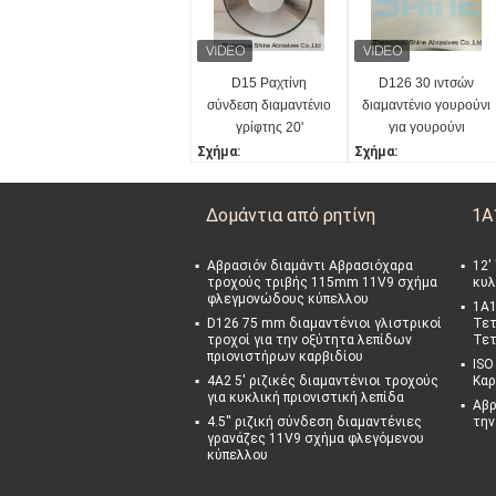
D15 Ραχτίνη
D126 30 ιντσών
σύνδεση διαμαντένιο
διαμαντένιο γουρούνι
γρίφτης 20'
για γουρούνι
διάμετρος 15 mm
επιφάνειας
Σχήμα:
Σχήμα:
πάχος
κυλινδρικό γουρούνι
1A1 κατ' ευθείαν
1A1 κατ' ευθείαν
Διάμετρος:
Διάμετρος:
Δομάντια από ρητίνη
1A
20»
30 ιντσών
Τύπος ομολόγου:
Τύπος ομολόγου:
Ζύχα
Ζύχα
Αβρασιόν διαμάντι Αβρασιόχαρα
12'
τροχούς τριβής 115mm 11V9 σχήμα
κυλ
Μέγεθος τριξιμάτων:
Μέγεθος τριξιμάτων:
φλεγμονώδους κύπελλου
D15
D126
1Α1
D126 75 mm διαμαντένιοι γλιστρικοί
Τετ
τροχοί για την οξύτητα λεπίδων
Τετ
πριονιστήρων καρβιδίου
ISO
4Α2 5' ριζικές διαμαντένιοι τροχούς
Καρ
για κυκλική πριονιστική λεπίδα
Αβρ
4.5'' ριζική σύνδεση διαμαντένιες
την
γρανάζες 11V9 σχήμα φλεγόμενου
κύπελλου