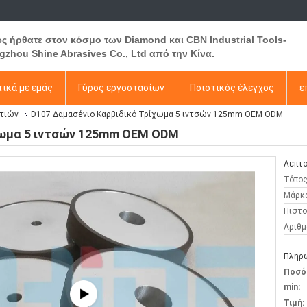
ς ήρθατε στον κόσμο των Diamond και CBN Industrial Tools-
gzhou Shine Abrasives Co., Ltd από την Κίνα.
ικά με εμάς
Γύρος εργοστασίων
Ποιοτικός έλεγχος
ε
ντιών
D107 Δαμασένιο Καρβιδικό Τρίχωμα 5 ιντσών 125mm OEM ODM
χωμα 5 ιντσών 125mm OEM ODM
Λεπτο
Τόπος
Μάρκ
Πιστο
Αριθμ
Πληρω
Ποσό
min:
Τιμή: