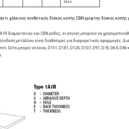
άλλο
μάντι χάλκινος συνθετικός δίσκος κοπής CBN γρίφτης δίσκος κοπής 
A1R διαμαντένιες και CBN ρόδες, οι οποίες μπορούν να χρησιμοποιηθο
 σύνδεση μετάλλου είναι διαθέσιμες για διαφορετικές εφαρμογές. Δι
 Grits μπορεί να είναι, D151, D181, D126, D107, D91, D76, D64, D46 
.