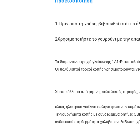
Προειδοποίηση
1. Πριν από τη χρήση, βεβαιωθείτε ότι ο ά
2
Χρησιμοποιήστε το γουρούνι με την απα
Τα διαμαντένια τροχιά γλεύκωσης 1A1rR αποτελού
Οι πολύ λεπτοί τροχοί κοπής χρησιμοποιούνται γεν
Χορτοκόλλημα από ρητίνη, πολύ λεπτές στροφές, 
υλικά, ηλεκτρικό γυάλινο σωλήνα φωτεινών κυμάτω
Τεχνουργήματα κοπής με συνδεδεμένα ρητίνες CBN
ανθεκτικού στη θερμότητα χάλυβα, ανοξείδωτου χ