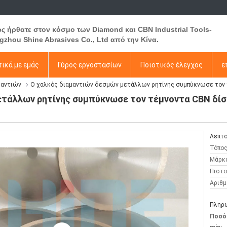
ς ήρθατε στον κόσμο των Diamond και CBN Industrial Tools-
gzhou Shine Abrasives Co., Ltd από την Κίνα.
ικά με εμάς
Γύρος εργοστασίων
Ποιοτικός έλεγχος
ε
μαντιών
Ο χαλκός διαμαντιών δεσμών μετάλλων ρητίνης συμπύκνωσε τον 
ετάλλων ρητίνης συμπύκνωσε τον τέμνοντα CBN δίσ
Λεπτο
Τόπος
Μάρκ
Πιστο
Αριθμ
Πληρω
Ποσό