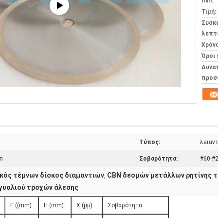
min:
Τιμή:
Συσκ
λεπτ
Χρόν
Όροι
Δυνα
προσ
Τύπος:
λειαν
n
Σοβαρότητα:
#60-#
κός τέμνων δίσκος διαμαντιών
CBN δεσμών μετάλλων ρητίνης τ
,
γυαλιού τροχών άλεσης
E ((mm)
H (mm)
Χ (μμ)
Σοβαρότητα