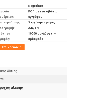
Negotiate
ευασία
PC 1 σε ένα κιβώτιο
ομέρειες:
εγγράφου
ος παράδοσης:
5 εργάσιμες μέρες
 πληρωμής:
Λ/Κ, Τ/Τ
τότητα
10000 μονάδες την
φοράς:
εβδομάδα
Επικοινωνία
τικός δίσκος
220
ροχός άλεσης
,