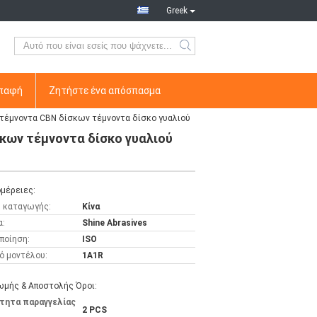
Greek
παφή
Ζητήστε ένα απόσπασμα
τέμνοντα CBN δίσκων τέμνοντα δίσκο γυαλιού
κων τέμνοντα δίσκο γυαλιού
μέρειες:
 καταγωγής:
Κίνα
α:
Shine Abrasives
ποίηση:
ISO
ό μοντέλου:
1A1R
μής & Αποστολής Όροι:
τητα παραγγελίας
2 PCS