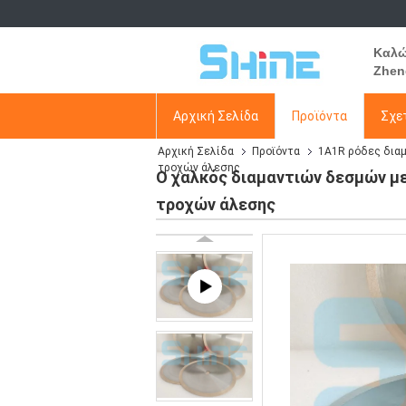
Καλώ
Zhen
Αρχική Σελίδα
Προϊόντα
Σχετ
Αρχική Σελίδα
Προϊόντα
1A1R ρόδες δια
τροχών άλεσης
Ο χαλκός διαμαντιών δεσμών μ
τροχών άλεσης