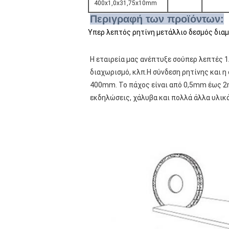
400x1,0x31,75x10mm
Περιγραφή των προϊόντων:
Υπερ λεπτός ρητίνη μετάλλιο δεσμός δια
Η εταιρεία μας ανέπτυξε σούπερ λεπτές 1
διαχωρισμό, κλπ.Η σύνδεση ρητίνης και η
400mm. Το πάχος είναι από 0,5mm έως 2mm.
εκδηλώσεις, χάλυβα και πολλά άλλα υλικά