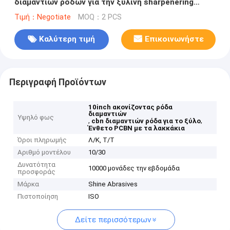
διαμαντιών ροδών για την ξύλινη sharpenering
αλέθοντας μηχανή λεπίδων πριονιών ζωνών
Τιμή：Negotiate
MOQ：2 PCS
Καλύτερη τιμή
Επικοινωνήστε
Περιγραφή Προϊόντων
10inch ακονίζοντας ρόδα
διαμαντιών
Υψηλό φως
,
,
cbn διαμαντιών ρόδα για το ξύλο
Ένθετο PCBN με τα λακκάκια
Όροι πληρωμής
Λ/Κ, Τ/Τ
Αριθμό μοντέλου
10/30
Δυνατότητα
10000 μονάδες την εβδομάδα
προσφοράς
Μάρκα
Shine Abrasives
Πιστοποίηση
ISO
Δείτε περισσότερων