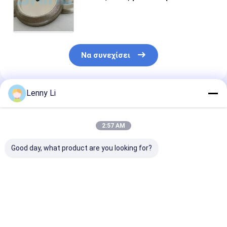
ροδών για την ξύλινη
sharpenering αλέθοντας μηχανή
λεπίδων πριονιών ζωνών
Να συνεχίσει
Lenny Li
Συνιστώμενα Προϊόντα
2:57 AM
Good day, what product are you looking for?
Τεχνουργήματα και
Ηλεκτροπληρωμένος
Ηλεκτροπληρ
συσκευές για την
αλεξίπτωτος
γουρούνι CBN 
επεξεργασία ή την
γρίφτης διαμαντιού
λεπίδα πριον
επεξεργασία
για την οξεία λεπίδα
με ταινία 127