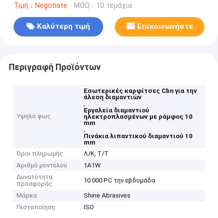
Τιμή：Negotiate
MOQ：10 τεμάχια
Καλύτερη τιμή
Επικοινωνήστε
Περιγραφή Προϊόντων
Εσωτερικές καρφίτσες Cbn για την
άλεση διαμαντιών
,
Εργαλεία διαμαντιού
Υψηλό φως
ηλεκτροπλασμένων με ράμφος 10
mm
,
Πινάκια λιπαντικού διαμαντιού 10
mm
Όροι πληρωμής
Λ/Κ, Τ/Τ
Αριθμό μοντέλου
1A1W
Δυνατότητα
10.000 PC την εβδομάδα
προσφοράς
Μάρκα
Shine Abrasives
Πιστοποίηση
ISO