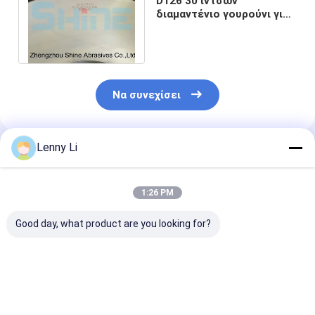
D126 30 ιντσών
διαμαντένιο γουρούνι για
γουρούνι επιφάνειας
κυλινδρικό γουρούνι
Να συνεχίσει
Lenny Li
Συνιστώμενα Προϊόντα
1:26 PM
Good day, what product are you looking for?
1Α1 τροχός
Τι είναι ένας τροχός
850 mm 1A1
διαμαντιού CBN με
ρητίνης 1A1 με
Διαμαντένια τ