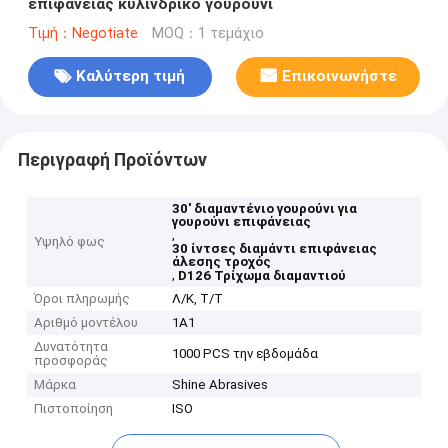
επιφάνειας κυλινδρικό γουρούνι
Τιμή：Negotiate
MOQ：1 τεμάχιο
Καλύτερη τιμή
Επικοινωνήστε
Περιγραφή Προϊόντων
30' διαμαντένιο γουρούνι για
γουρούνι επιφάνειας
,
Υψηλό φως
30 ίντσες διαμάντι επιφάνειας
άλεσης τροχός
,
D126 Τρίχωμα διαμαντιού
Όροι πληρωμής
Λ/Κ, Τ/Τ
Αριθμό μοντέλου
1Α1
Δυνατότητα
1000 PCS την εβδομάδα
προσφοράς
Μάρκα
Shine Abrasives
Πιστοποίηση
ISO