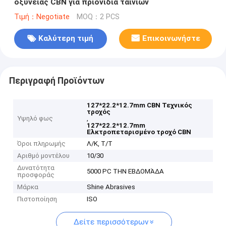
οξύνειας CBN για πριονίδια ταινιών
Τιμή：Negotiate
MOQ：2 PCS
Καλύτερη τιμή
Επικοινωνήστε
Περιγραφή Προϊόντων
127*22.2*12.7mm CBN Τεχνικός
τροχός
Υψηλό φως
,
127*22.2*12.7mm
Ελκτροπεταρισμένο τροχό CBN
Όροι πληρωμής
Λ/Κ, Τ/Τ
Αριθμό μοντέλου
10/30
Δυνατότητα
5000 PC ΤΗΝ ΕΒΔΟΜΆΔΑ
προσφοράς
Μάρκα
Shine Abrasives
Πιστοποίηση
ISO
Δείτε περισσότερων