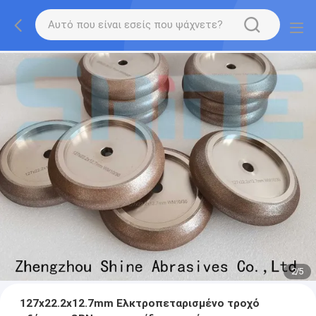
2
/
5
127x22.2x12.7mm Ελκτροπεταρισμένο τροχό