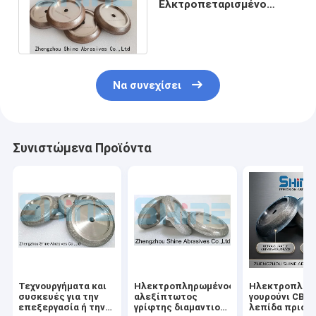
Ελκτροπεταρισμένο
τροχό οξύνειας CBN για
πριονίδια ταινιών
Να συνεχίσει
Συνιστώμενα Προϊόντα
Τεχνουργήματα και
Ηλεκτροπληρωμένος
Ηλεκτροπληρ
συσκευές για την
αλεξίπτωτος
γουρούνι CBN 
επεξεργασία ή την
γρίφτης διαμαντιού
λεπίδα πριον