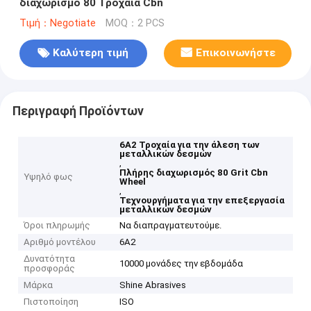
διαχωρισμό 80 Τροχαία Cbn
Τιμή：Negotiate
MOQ：2 PCS
Καλύτερη τιμή
Επικοινωνήστε
Περιγραφή Προϊόντων
6Α2 Τροχαία για την άλεση των
μεταλλικών δεσμών
,
Πλήρης διαχωρισμός 80 Grit Cbn
Υψηλό φως
Wheel
,
Τεχνουργήματα για την επεξεργασία
μεταλλικών δεσμών
Όροι πληρωμής
Να διαπραγματευτούμε.
Αριθμό μοντέλου
6A2
Δυνατότητα
10000 μονάδες την εβδομάδα
προσφοράς
Μάρκα
Shine Abrasives
Πιστοποίηση
ISO