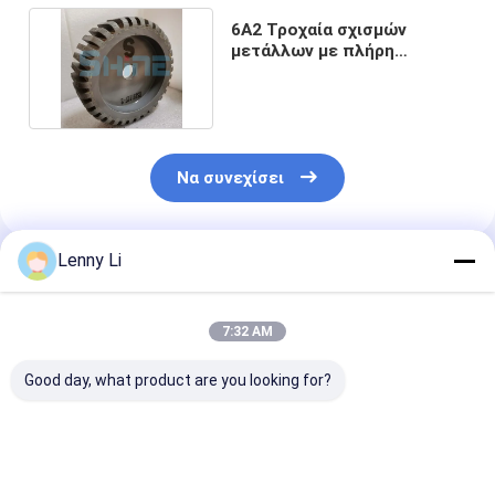
6Α2 Τροχαία σχισμών
μετάλλων με πλήρη
διαχωρισμό 80 Τροχαία Cbn
Να συνεχίσει
Lenny Li
Συνιστώμενα Προϊόντα
7:32 AM
Good day, what product are you looking for?
Μηχανές και
Τι θα λέγατε για τα
Μεταλλικός Δ