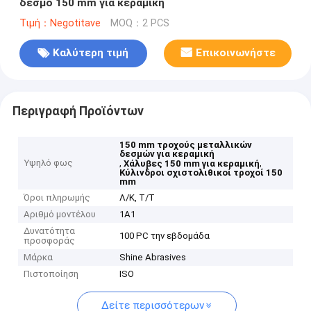
δεσμό 150 mm για κεραμική
Τιμή：Negotitave
MOQ：2 PCS
Καλύτερη τιμή
Επικοινωνήστε
Περιγραφή Προϊόντων
150 mm τροχούς μεταλλικών
δεσμών για κεραμική
Υψηλό φως
,
,
Χάλυβες 150 mm για κεραμική
Κύλινδροι σχιστολιθικοί τροχοί 150
mm
Όροι πληρωμής
Λ/Κ, Τ/Τ
Αριθμό μοντέλου
1Α1
Δυνατότητα
100 PC την εβδομάδα
προσφοράς
Μάρκα
Shine Abrasives
Πιστοποίηση
ISO
Δείτε περισσότερων