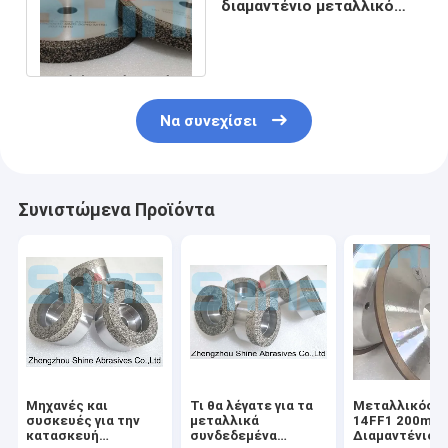
διαμαντένιο μεταλλικό
δεσμό 150 mm για
κεραμική
Να συνεχίσει
Συνιστώμενα Προϊόντα
Μηχανές και
Τι θα λέγατε για τα
Μεταλλικός Δ
συσκευές για την
μεταλλικά
14FF1 200mm
κατασκευή
συνδεδεμένα
Διαμαντένιος 