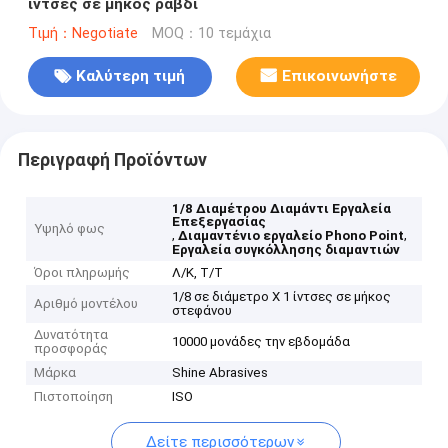
ίντσες σε μήκος ραβδί
Τιμή：Negotiate
MOQ：10 τεμάχια
Καλύτερη τιμή
Επικοινωνήστε
Περιγραφή Προϊόντων
1/8 Διαμέτρου Διαμάντι Εργαλεία
Επεξεργασίας
Υψηλό φως
,
,
Διαμαντένιο εργαλείο Phono Point
Εργαλεία συγκόλλησης διαμαντιών
Όροι πληρωμής
Λ/Κ, Τ/Τ
1/8 σε διάμετρο X 1 ίντσες σε μήκος
Αριθμό μοντέλου
στεφάνου
Δυνατότητα
10000 μονάδες την εβδομάδα
προσφοράς
Μάρκα
Shine Abrasives
Πιστοποίηση
ISO
Δείτε περισσότερων