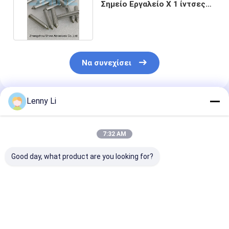
Σημείο Εργαλείο X 1 ίντσες
σε μήκος ραβδί
Να συνεχίσει
Lenny Li
Συνιστώμενα Προϊόντα
7:32 AM
Good day, what product are you looking for?
Αβραστικά για
Τροχοί
Τροχοί
λάμψη 125mm CVD
διαμόρφωσης
διαμόρφωσης
Diamond / CBN Roller
περιστροφής CVD
Rotary για