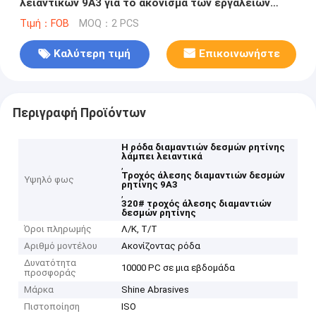
λειαντικών 9A3 για το ακόνισμα των εργαλείων
καρβιδίου
Τιμή：FOB
MOQ：2 PCS
Καλύτερη τιμή
Επικοινωνήστε
Περιγραφή Προϊόντων
Η ρόδα διαμαντιών δεσμών ρητίνης
λάμπει λειαντικά
,
Τροχός άλεσης διαμαντιών δεσμών
Υψηλό φως
ρητίνης 9A3
,
320# τροχός άλεσης διαμαντιών
δεσμών ρητίνης
Όροι πληρωμής
Λ/Κ, Τ/Τ
Αριθμό μοντέλου
Ακονίζοντας ρόδα
Δυνατότητα
10000 PC σε μια εβδομάδα
προσφοράς
Μάρκα
Shine Abrasives
Πιστοποίηση
ISO