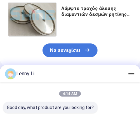
Λάμψτε τροχός άλεσης
διαμαντιών δεσμών ρητίνης
λειαντικών 9A3 για το
ακόνισμα των εργαλείων
καρβιδίου
Να συνεχίσει
Lenny Li
Συνιστώμενα Προϊόντα
4:14 AM
Good day, what product are you looking for?
12V9 Ραχτίνη
Τρίχωμα διαμαντιού
Σκόρπιες με ρ