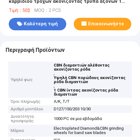
καρβιδίου τροχών ακονίζοντας τρύπα αξόνων 1
ίντσας
Τιμή：50$
MOQ：2 PCS
Καλύτερη τιμή
Επικοινωνήστε
Περιγραφή Προϊόντων
CBN διαμαντιών αλέθοντας
ακονίζοντας ρόδα
,
Υψηλή CBN πορώδους ακονίζοντας
Υψηλό φως
ρόδα διαμαντιών
,
1 CBN ίντσας ακονίζοντας ρόδα
διαμαντιών
Όροι πληρωμής
Λ/Κ, Τ/Τ
Αριθμό μοντέλου
D127/150/203 10/30
Δυνατότητα
1000 PC σε μια εβδομάδα
προσφοράς
Electroplated Diamond&CBN grinding
Μάρκα
wheels for band saw blades