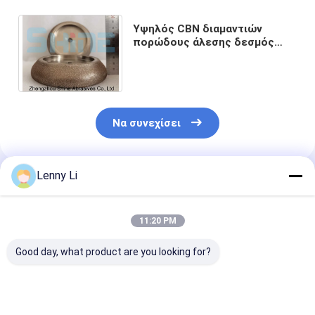
Υψηλός CBN διαμαντιών
πορώδους άλεσης δεσμός
καρβιδίου τροχών
ακονίζοντας τρύπα αξόνων 1
ίντσας
Να συνεχίσει
Lenny Li
Συνιστώμενα Προϊόντα
11:20 PM
Good day, what product are you looking for?