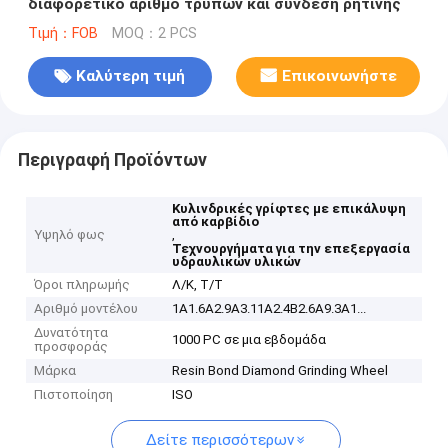
διαφορετικό αριθμό τρυπών και σύνδεση ρητίνης
Τιμή：FOB
MOQ：2 PCS
Καλύτερη τιμή
Επικοινωνήστε
Περιγραφή Προϊόντων
Κυλινδρικές γρίφτες με επικάλυψη
από καρβίδιο
Υψηλό φως
,
Τεχνουργήματα για την επεξεργασία
υδραυλικών υλικών
Όροι πληρωμής
Λ/Κ, Τ/Τ
Αριθμό μοντέλου
1Α1.6Α2.9Α3.11Α2.4Β2.6Α9.3Α1...
Δυνατότητα
1000 PC σε μια εβδομάδα
προσφοράς
Μάρκα
Resin Bond Diamond Grinding Wheel
Πιστοποίηση
ISO
Δείτε περισσότερων