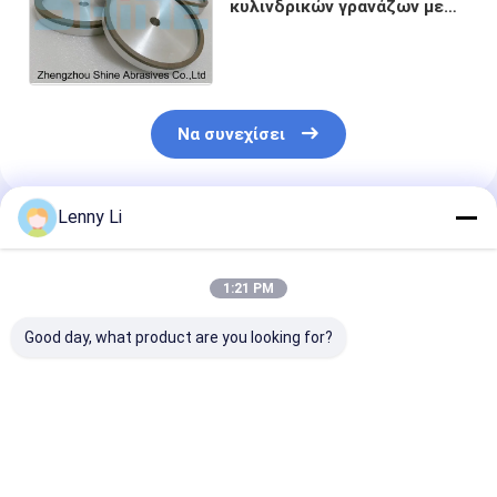
κυλινδρικών γρανάζων με
διαφορετικό αριθμό
τρυπών και σύνδεση
ρητίνης
Να συνεχίσει
Lenny Li
Συνιστώμενα Προϊόντα
1:21 PM
Good day, what product are you looking for?
12V9 Ραχτίνη
Τρίχωμα διαμαντιού
Σκόρπιες με ρ
δεσμός διαμαντένιο
με ένωση ρητίνης
CBN για
γρίφτης για την
για την οξεία χρήση
αυτοκινητοβι