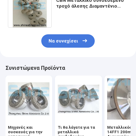
CBN Μεταλλικό συνδεδεμένο
τροχό άλεσης Διαμαντένιο
τροχό για την λεπίδα
αλυσοπρίονα
Να συνεχίσει
Συνιστώμενα Προϊόντα
Μηχανές και
Τι θα λέγατε για τα
Μεταλλικός Δ
συσκευές για την
μεταλλικά
14FF1 200mm