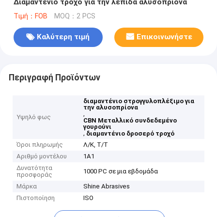
Διαμαντένιο τροχό για την λεπίδα αλυσοπρίονα
Τιμή：FOB
MOQ：2 PCS
Καλύτερη τιμή
Επικοινωνήστε
Περιγραφή Προϊόντων
διαμαντένιο στρογγυλοπλέξιμο για
την αλυσοπρίονα
,
Υψηλό φως
CBN Μεταλλικό συνδεδεμένο
γουρούνι
,
διαμαντένιο δροσερό τροχό
Όροι πληρωμής
Λ/Κ, Τ/Τ
Αριθμό μοντέλου
1Α1
Δυνατότητα
1000 PC σε μια εβδομάδα
προσφοράς
Μάρκα
Shine Abrasives
Πιστοποίηση
ISO