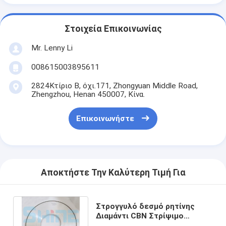
Στοιχεία Επικοινωνίας
Mr. Lenny Li
008615003895611
2824Κτίριο Β, όχι.171, Zhongyuan Middle Road,
Zhengzhou, Henan 450007, Κίνα.
Επικοινωνήστε
Αποκτήστε Την Καλύτερη Τιμή Για
Στρογγυλό δεσμό ρητίνης
Διαμάντι CBN Στρίψιμο
τροχών ρητίνη δεσμός