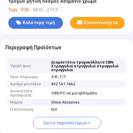
τροχών ρητίνη δεσμός Ασημένιο χρώμα
Τιμή：FOB
MOQ：2 PCS
Καλύτερη τιμή
Επικοινωνήστε
Περιγραφή Προϊόντων
,
Διαμαντένια τροχοκόλλητα CBN
Υψηλό φως
Στρογγυλοί στρογγυλοί στρογγυλοί
στρογγυλοί
Όροι πληρωμής
Λ/Κ, Τ/Τ
Αριθμό μοντέλου
4V2 1A1 14A2
Δυνατότητα
1000 PC σε μια εβδομάδα
προσφοράς
Μάρκα
Shine Abrasives
Πιστοποίηση
ISO
Δείτε περισσότερων