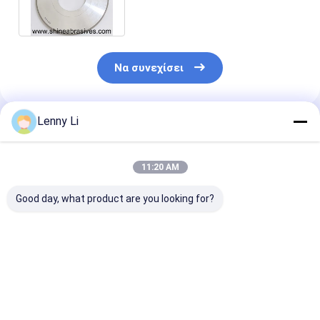
Ασημένιο χρώμα
Να συνεχίσει
Lenny Li
Συνιστώμενα Προϊόντα
11:20 AM
Good day, what product are you looking for?
12V9 Ραχτίνη
Τρίχωμα διαμαντιού
Σκόρπιες με ρ
δεσμός διαμαντένιο
με ένωση ρητίνης
CBN για
γρίφτης για την
για την οξεία χρήση
αυτοκινητοβι
οξύτητα καρβιδίων
εργαλείων
Flywheel Σκόρ
μαχαίρια
μεταλλικού
διαμαντιού ερ
Καλύτερη τιμή
Καλύτερη τιμή
Καλύτερη 