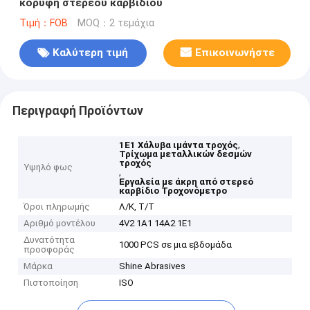
κορυφή στερεού καρβιδίου
Τιμή：FOB
MOQ：2 τεμάχια
Καλύτερη τιμή
Επικοινωνήστε
Περιγραφή Προϊόντων
,
1E1 Χάλυβα ιμάντα τροχός
Τρίχωμα μεταλλικών δεσμών
τροχός
Υψηλό φως
,
Εργαλεία με άκρη από στερεό
καρβίδιο Τροχονόμετρο
Όροι πληρωμής
Λ/Κ, Τ/Τ
Αριθμό μοντέλου
4V2 1A1 14A2 1E1
Δυνατότητα
1000 PCS σε μια εβδομάδα
προσφοράς
Μάρκα
Shine Abrasives
Πιστοποίηση
ISO