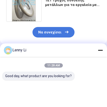
1Ε1 Τροχός σύνδεσης
μετάλλων για τα εργαλεία με
κορυφή στερεού καρβιδίου
Να συνεχίσει
Lenny Li
Συνιστώμενα Προϊόντα
11:28 AM
Good day, what product are you looking for?
Μηχανές και
Τι θα λέγατε για τα
Μεταλλικός Δ
συσκευές για την
μεταλλικά
14FF1 200mm